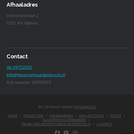
Afhaaladres
Industriestraat 2
5251 KH Vlijmen
Contact
06-29752322
info@feestverhuurdenbosch.nl
Kvk nummer: 62890255
© COPYRIGHT 2018 BY
INTGRAPHICS
HOME
PRODUCTEN
UW AANVRAAG
MIJN ACCOUNT
FOTO’S
ALGEMENE VOORWAARDEN
PRIVACYBELEID FEESTVERHUUR DEN BOSCH
CONTACT