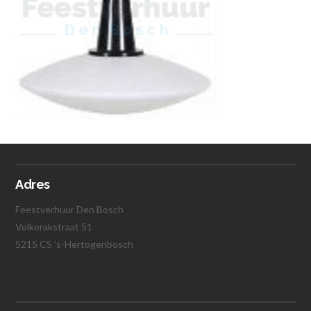
Adres
Feestverhuur Den Bosch
Volkerakstraat 51
5215 CS 's-Hertogenbosch