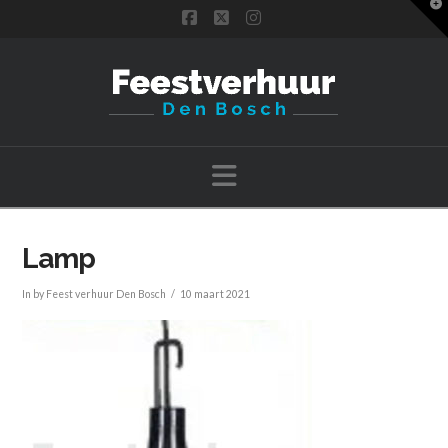
T
t
Facebook
X
Instagram
W
Navigation
Lamp
In by Feest verhuur Den Bosch
10 maart 2021