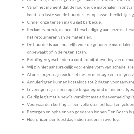
Vanaf het moment dat de huurder de materialen in ontvang
komt ten laste van de huurder. Let op losse theelichtje
Onder onze tenten mag u
niet
barbecue.
Reclames, breuk, manco of beschadiging aan onze materi
het retourneren van de materialen.
De huurder is aansprakelijk voor de gehuurde materialen 
onbewaakt of in de regen staan.
Betalingen geschieden a contant bij aflevering van de mat
Wij zijn niet aansprakelijk voor enige vorm van schade, alles
Al onze prijzen zijn exclusief de- en montage en reinigen 
Annuleringen kunnen kosteloos tot 2 dagen voor aanvang
Leveringen zijn alleen op de beganegrond of anders afge
Geldig legitimatie bewijs verplicht met adresvermelding (
Voorwaarden korting; alleen volle stempel kaarten gelde
Bezorgen en ophalen van goederen binnen Den Bosch is g
Huurprijzen per feestdag indien anders in overleg.