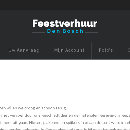
Uw Aanvraag
Mijn Account
Foto’s
C
nten willen we droog en schoon terug.
n het vervoer door ons geschiedt dienen de materialen gereinigd, ingep
t meer uit gaan. Nieten, plakband en spijkers in of aan de tent word in r
kening worden gebracht. Indien er niemand thuis is bij een afspraak wo