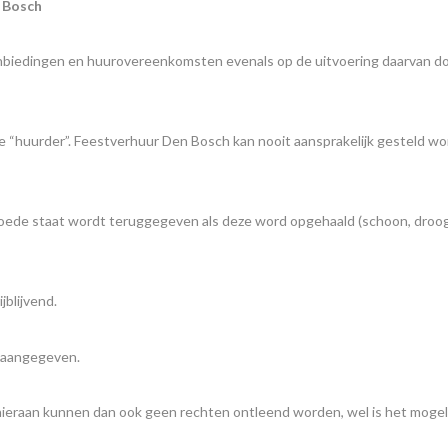
 Bosch
aanbiedingen en huurovereenkomsten evenals op de uitvoering daarvan 
n de “huurder”. Feestverhuur Den Bosch kan nooit aansprakelijk gesteld w
goede staat wordt teruggegeven als deze word opgehaald (schoon, droog, 
jblijvend.
is aangegeven.
ieraan kunnen dan ook geen rechten ontleend worden, wel is het mogelij