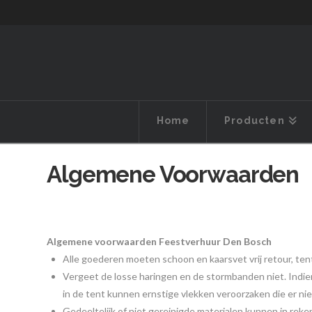
Home
Producten
Algemene Voorwaarden
Algemene voorwaarden
Feestverhuur Den Bosch
Alle goederen moeten schoon en kaarsvet vrij retour, te
Vergeet de losse haringen en de stormbanden niet. Indie
in de tent kunnen ernstige vlekken veroorzaken die er nie
Gedeeltelijk of niet gereinigde materialen kunnen in re