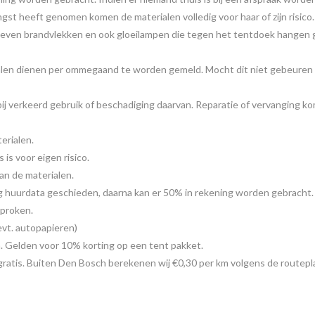
st heeft genomen komen de materialen volledig voor haar of zijn risico.
s geven brandvlekken en ook gloeilampen die tegen het tentdoek hangen
alen dienen per ommegaand te worden gemeld. Mocht dit niet gebeuren 
bij verkeerd gebruik of beschadiging daarvan. Reparatie of vervanging ko
erialen.
 is voor eigen risico.
van de materialen.
 huurdata geschieden, daarna kan er 50% in rekening worden gebracht.
sproken.
evt. autopapieren)
n. Gelden voor 10% korting op een tent pakket.
ratis. Buiten Den Bosch berekenen wij €0,30 per km volgens de routepl