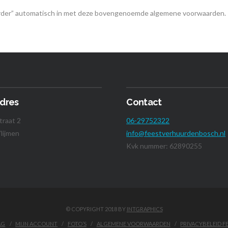
urder” automatisch in met deze bovengenoemde algemene voorwaarden.
dres
Contact
traat 2
06-29752322
lijmen
info@feestverhuurdenbosch.nl
Kvk nummer: 62890255
© COPYRIGHT 2018 BY
INTGRAPHICS
AG
MIJN ACCOUNT
FOTO’S
ALGEMENE VOORWAARDEN
PRIVACYBELEID 