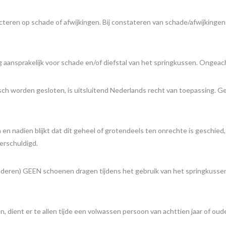
cteren op schade of afwijkingen. Bij constateren van schade/afwijkingen
dig aansprakelijk voor schade en/of diefstal van het springkussen. Ongeac
h worden gesloten, is uitsluitend Nederlands recht van toepassing. G
n nadien blijkt dat dit geheel of grotendeels ten onrechte is geschied,
erschuldigd.
inderen) GEEN schoenen dragen tijdens het gebruik van het springkussen.
, dient er te allen tijde een volwassen persoon van achttien jaar of oud