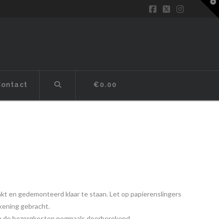
T
t
Facebook
X
Instagram
W
€
0.00
ontact
akt en gedemonteerd klaar te staan. Let op papierenslingers
ekening gebracht.
rden de bezorgkosten nogmaals doorberekend.