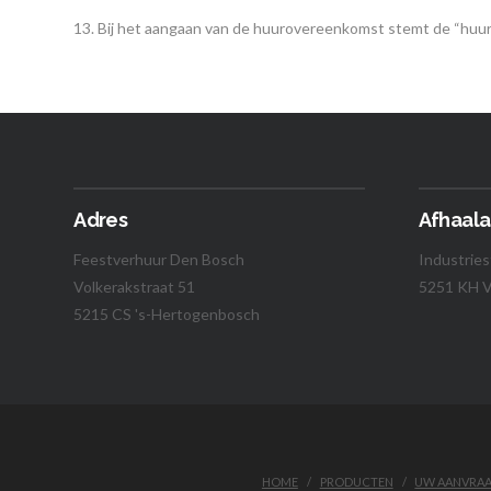
13. Bij het aangaan van de huurovereenkomst stemt de “hu
Adres
Afhaala
Feestverhuur Den Bosch
Industries
Volkerakstraat 51
5251 KH V
5215 CS 's-Hertogenbosch
HOME
PRODUCTEN
UW AANVRA