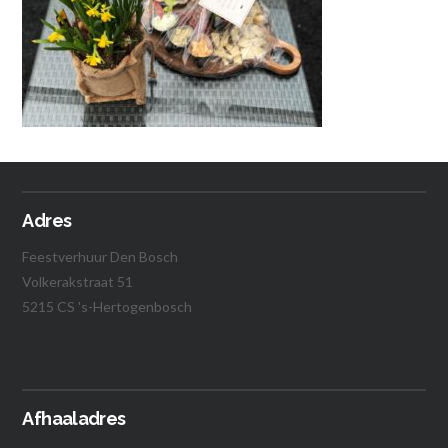
Adres
Feestverhuur Den Bosch
Volkerakstraat 51
5215 CS 's-Hertogenbosch
Afhaaladres