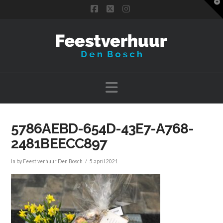
T
t
Facebook
X
Instagram
W
Navigation
5786AEBD-654D-43E7-A768-
2481BEECC897
In by Feest verhuur Den Bosch
5 april 2021