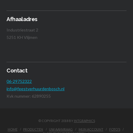
Afhaaladres
Industriestraat 2
5251 KH Vlijmen
Contact
06-29752322
info@feestverhuurdenbosch.nl
Kvk nummer: 62890255
© COPYRIGHT 2018 BY
INTGRAPHICS
HOME
PRODUCTEN
UW AANVRAAG
MIJN ACCOUNT
FOTO’S