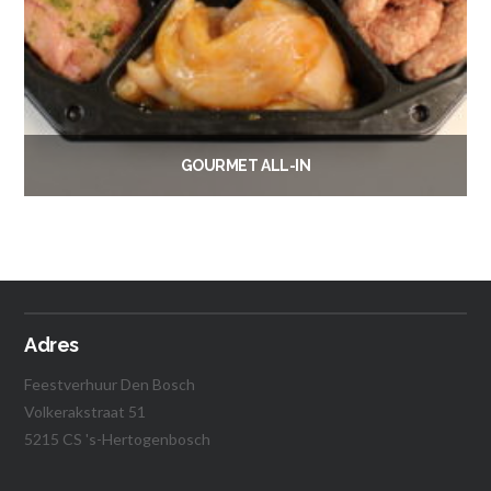
GOURMET ALL-IN
€
14.50
Vanaf:
Lees verder
Adres
Feestverhuur Den Bosch
Volkerakstraat 51
5215 CS 's-Hertogenbosch