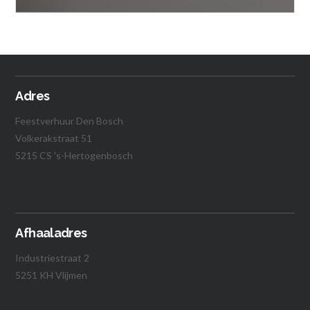
€
1.90
Vanaf:
Lees verder
Adres
Feestverhuur Den Bosch
Volkerakstraat 51
5215 CS 's-Hertogenbosch
Afhaaladres
Industriestraat 2
5251 KH Vlijmen