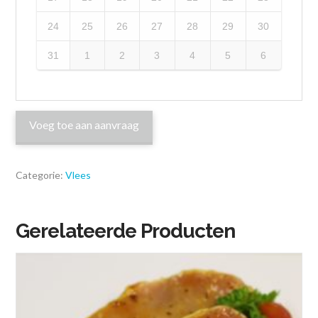
24
25
26
27
28
29
30
31
1
2
3
4
5
6
Voeg toe aan aanvraag
Categorie:
Vlees
Gerelateerde Producten