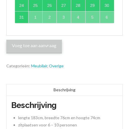
24
25
26
27
28
29
30
31
1
2
3
4
5
6
Voeg toe aan aanvraag
Categorieën:
Meubilair
,
Overige
Beschrijving
Beschrijving
lengte 183cm, breedte 76cm en hoogte 74cm
zitplaatsen voor 6 – 10 personen