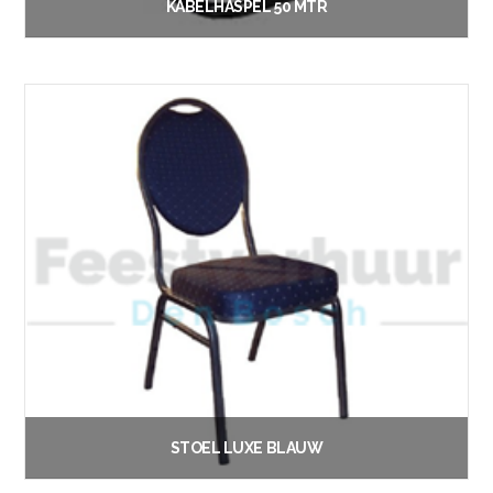
KABELHASPEL 50 MTR
€
4.00
Vanaf:
Lees verder
STOEL LUXE BLAUW
€
1.90