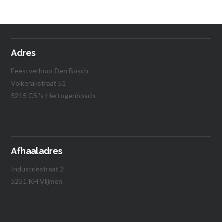
Vanaf:
Lees verder
Adres
Feestverhuur Den Bosch
Volkerakstraat 51
5215 CS 's-Hertogenbosch
Afhaaladres
Industriestraat 2
5251 KH Vlijmen