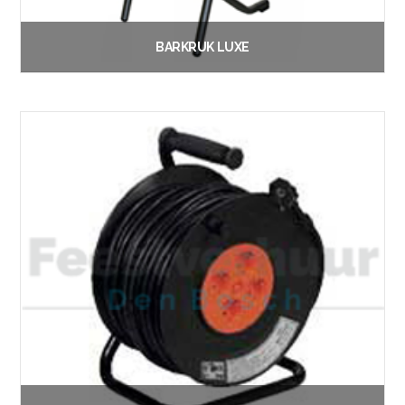
BARKRUK LUXE
€
2.00
Vanaf:
Lees verder