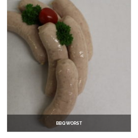
BBQ WORST
€
1.00
Vanaf: