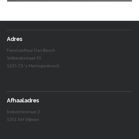
€
1.10
Vanaf:
Lees verder
Adres
Feestverhuur Den Bosch
Volkerakstraat 51
5215 CS 's-Hertogenbosch
Afhaaladres
Industriestraat 2
5251 KH Vlijmen