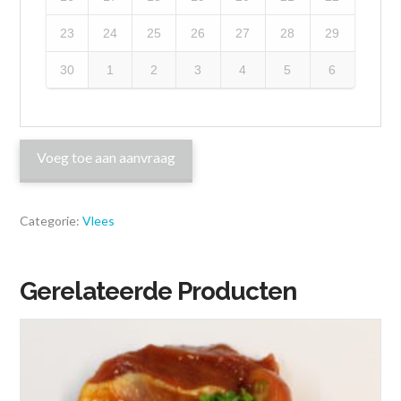
23
24
25
26
27
28
29
30
1
2
3
4
5
6
Voeg toe aan aanvraag
Categorie:
Vlees
Gerelateerde Producten