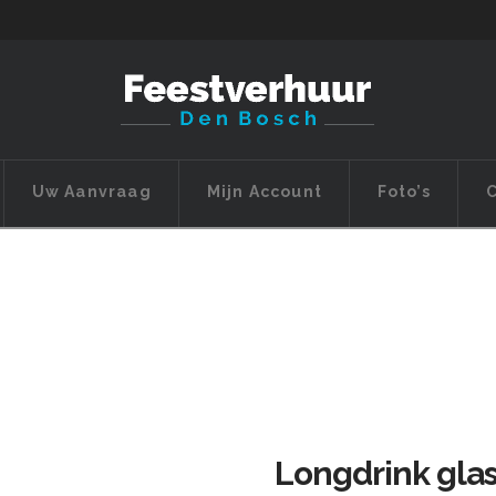
Uw Aanvraag
Mijn Account
Foto’s
C
Longdrink gla