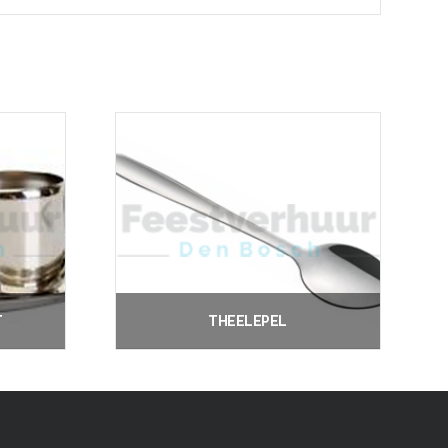
T
THEELEPEL
€
0.10
Vanaf:
n
Opties selecteren