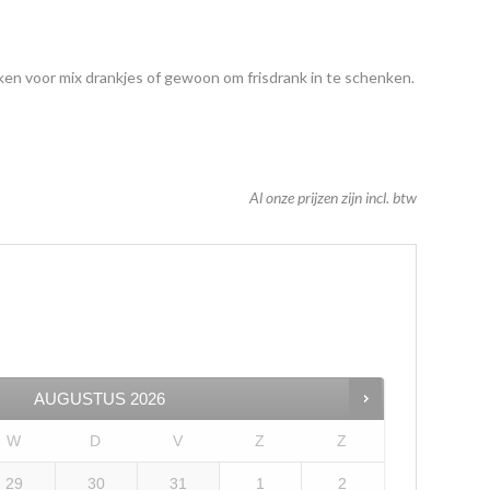
iken voor mix drankjes of gewoon om frisdrank in te schenken.
Al onze prijzen zijn incl. btw
AUGUSTUS
2026
W
D
V
Z
Z
29
30
31
1
2