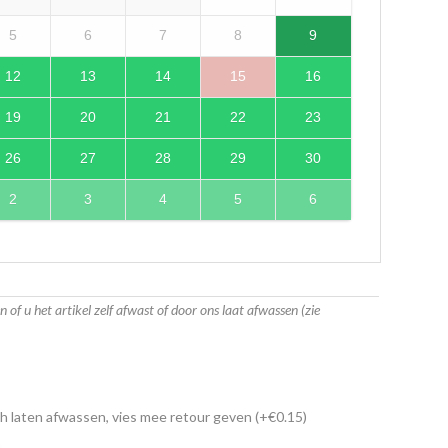
5
6
7
8
9
12
13
14
15
16
19
20
21
22
23
26
27
28
29
30
2
3
4
5
6
 of u het artikel zelf afwast of door ons laat afwassen (zie
 laten afwassen, vies mee retour geven
(+
€
0.15
)