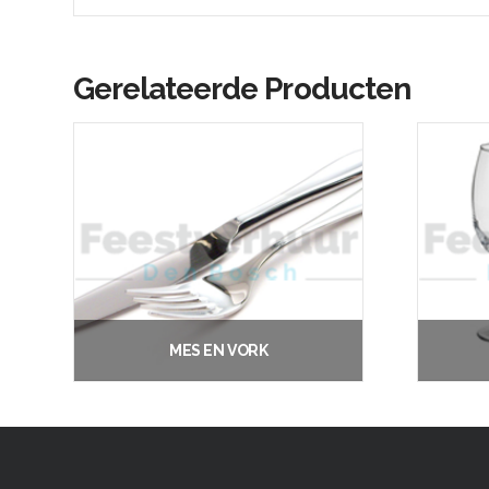
Gerelateerde Producten
MES EN VORK
€
0.35
Vanaf:
Opties selecteren