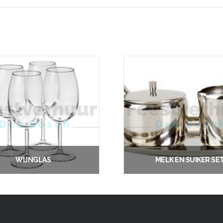
WIJNGLAS
MELK EN SUIKER SE
€
0.35
€
1.50
Vanaf:
Vanaf:
Opties selecteren
Opties selectere