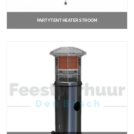
PARTYTENT HEATER STROOM
€
15.00
Vanaf:
Lees verder