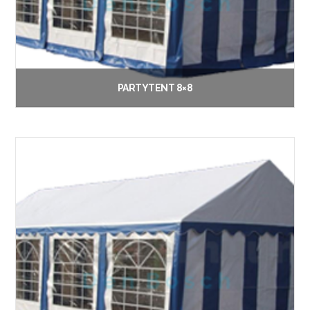
PARTYTENT 8×8
€
130.00
Vanaf:
Lees verder