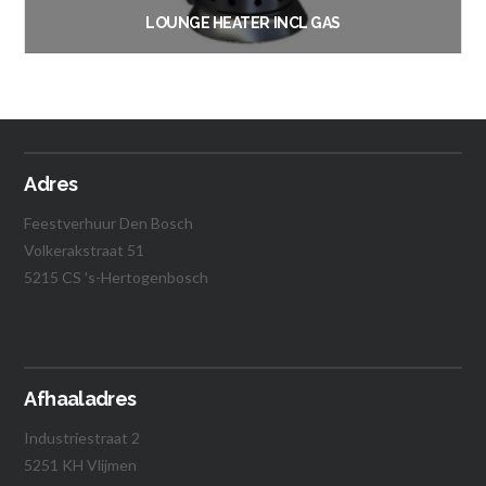
LOUNGE HEATER INCL GAS
€
43.50
Vanaf:
Lees verder
Adres
Feestverhuur Den Bosch
Volkerakstraat 51
5215 CS 's-Hertogenbosch
Afhaaladres
Industriestraat 2
5251 KH Vlijmen