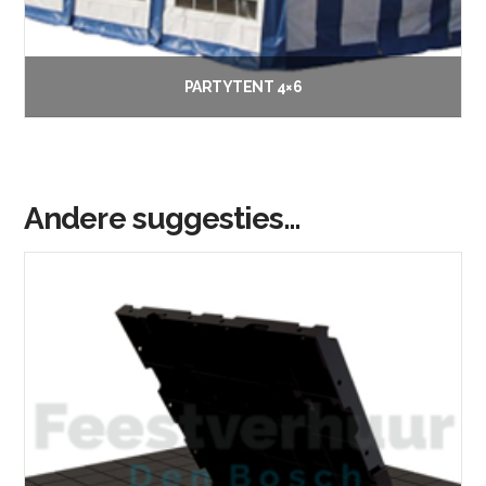
PARTYTENT 4×6
€
60.00
Vanaf:
Opties selecteren
Andere suggesties…