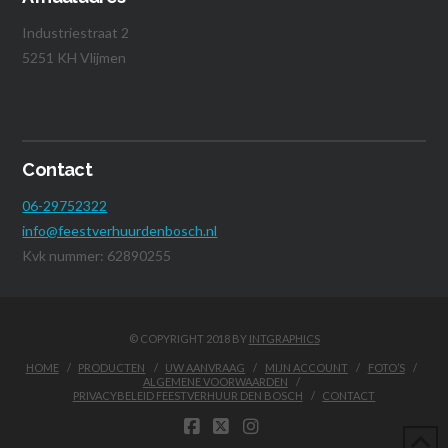
Industriestraat 2
5251 KH Vlijmen
Contact
06-29752322
info@feestverhuurdenbosch.nl
Kvk nummer: 62890255
© COPYRIGHT 2018 BY
INTGRAPHICS
HOME
PRODUCTEN
UW AANVRAAG
MIJN ACCOUNT
FOTO’S
ALGEMENE VOORWAARDEN
PRIVACYBELEID FEESTVERHUUR DEN BOSCH
CONTACT
FACEBOOK
X
INSTAGRAM