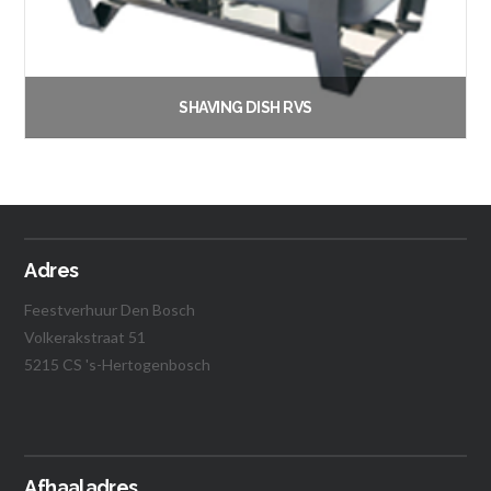
SHAVING DISH RVS
€
12.50
Vanaf:
Opties selecteren
Adres
Feestverhuur Den Bosch
Volkerakstraat 51
5215 CS 's-Hertogenbosch
Afhaaladres