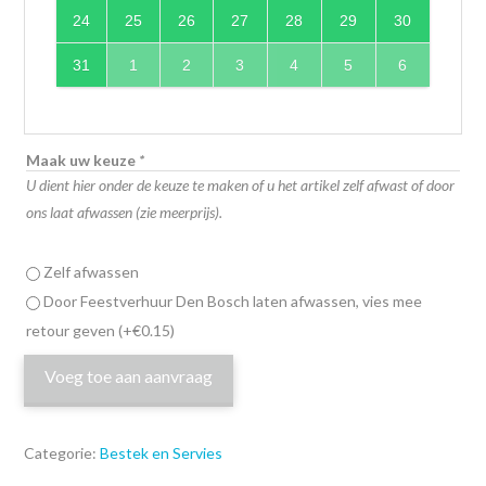
24
25
26
27
28
29
30
31
1
2
3
4
5
6
Maak uw keuze
*
U dient hier onder de keuze te maken of u het artikel zelf afwast of door
ons laat afwassen (zie meerprijs).
Zelf afwassen
Door Feestverhuur Den Bosch laten afwassen, vies mee
retour geven
(+
€
0.15
)
Voeg toe aan aanvraag
Categorie:
Bestek en Servies