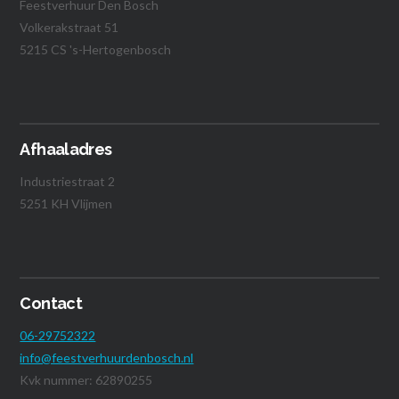
Feestverhuur Den Bosch
Volkerakstraat 51
5215 CS 's-Hertogenbosch
Afhaaladres
Industriestraat 2
5251 KH Vlijmen
Contact
06-29752322
info@feestverhuurdenbosch.nl
Kvk nummer: 62890255