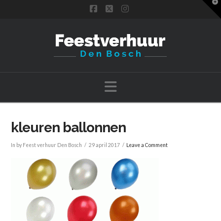
T
t
Facebook
X
Instagram
W
Navigation
kleuren ballonnen
In by Feest verhuur Den Bosch
29 april 2017
Leave a Comment