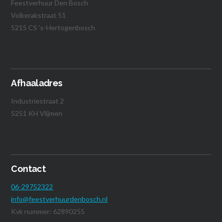
Feestverhuur Den Bosch
Volkerakstraat 51
5215 CS 's-Hertogenbosch
Afhaaladres
Industriestraat 2
5251 KH Vlijmen
Contact
06-29752322
info@feestverhuurdenbosch.nl
Kvk nummer: 62890255