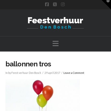
T
t
Facebook
X
Instagram
W
Navigation
ballonnen tros
In by Feest verhuur Den Bosch
29 april 2017
Leave a Comment