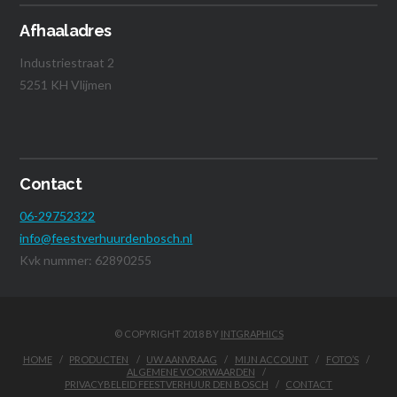
Afhaaladres
Industriestraat 2
5251 KH Vlijmen
Contact
06-29752322
info@feestverhuurdenbosch.nl
Kvk nummer: 62890255
© COPYRIGHT 2018 BY
INTGRAPHICS
HOME
PRODUCTEN
UW AANVRAAG
MIJN ACCOUNT
FOTO’S
ALGEMENE VOORWAARDEN
PRIVACYBELEID FEESTVERHUUR DEN BOSCH
CONTACT