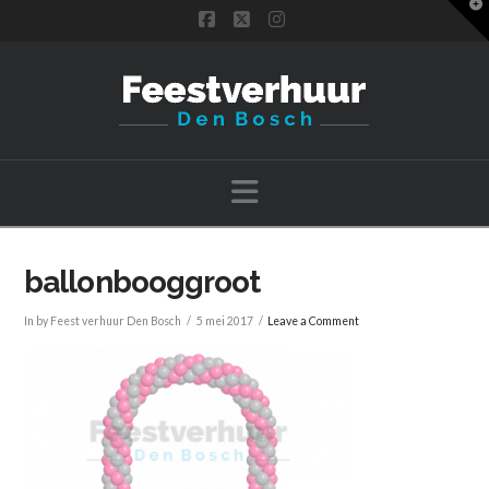
T
t
Facebook
X
Instagram
W
Navigation
ballonbooggroot
In by Feest verhuur Den Bosch
5 mei 2017
Leave a Comment