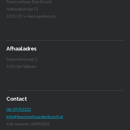
Feestverhuur Den Bosch
Volkerakstraat 51
5215 CS 's-Hertogenbosch
Afhaaladres
Industriestraat 2
5251 KH Vlijmen
Contact
06-29752322
info@feestverhuurdenbosch.nl
Kvk nummer: 62890255