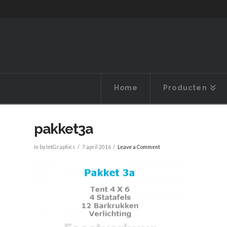
Home
Producten
pakket3a
In by IntGraphics
7 april 2016
Leave a Comment