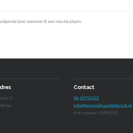
 volgende keer wanneer ik een reactie plaats.
dres
Contact
traat 2
06-29752322
lijmen
info@feestverhuurdenbosch.nl
Kvk nummer: 62890255