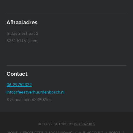
Afhaaladres
Industriestraat 2
5251 KH Vlijmen
Contact
06-29752322
info@feestverhuurdenbosch.nl
Kvk nummer: 62890255
© COPYRIGHT 2018 BY
INTGRAPHICS
HOME
PRODUCTEN
UW AANVRAAG
MIJN ACCOUNT
FOTO’S