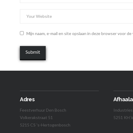
Mijn naam, e-mail en site opslaan in deze browser voor de
Adres
Afhaala
Feestverhuur Den Bosch
Industries
Volkerakstraat 51
5251 KH V
5215 CS 's-Hertogenbosch