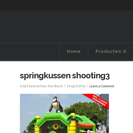
Home
Producten
springkussen shooting3
In by Feest verhuur Den Bosch
14 april 2016
Leave a Comment