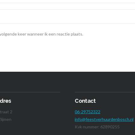
 volgende keer wanneer ik een reactie plaats.
dres
Contact
traat 2
06-29752322
lijmen
info@feestverhuurdenbosch.nl
Kvk nummer: 62890255