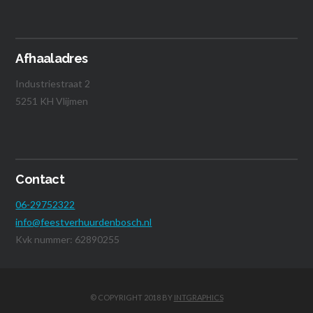
Afhaaladres
Industriestraat 2
5251 KH Vlijmen
Contact
06-29752322
info@feestverhuurdenbosch.nl
Kvk nummer: 62890255
© COPYRIGHT 2018 BY
INTGRAPHICS