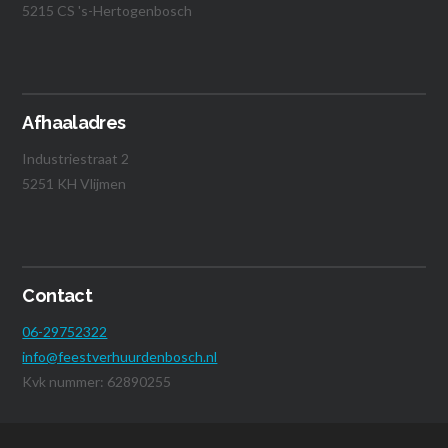
5215 CS 's-Hertogenbosch
Afhaaladres
Industriestraat 2
5251 KH Vlijmen
Contact
06-29752322
info@feestverhuurdenbosch.nl
Kvk nummer: 62890255