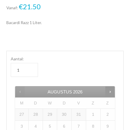
€
21.50
Vanaf:
Bacardi Razz 1 Liter.
Aantal:
AUGUSTUS
2026
M
D
W
D
V
Z
Z
27
28
29
30
31
1
2
3
4
5
6
7
8
9