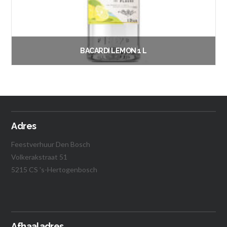
BACARDI LEMON 1 L
€
21.50
Vanaf:
Lees verder
Adres
Feestverhuur Den Bosch
Volkerakstraat 51
5215 CS 's-Hertogenbosch
Afhaaladres