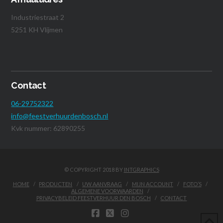
Industriestraat 2
5251 KH Vlijmen
Contact
06-29752322
info@feestverhuurdenbosch.nl
Kvk nummer: 62890255
© COPYRIGHT 2018 BY
INTGRAPHICS
HOME
PRODUCTEN
UW AANVRAAG
MIJN ACCOUNT
FOTO’S
ALGEMENE VOORWAARDEN
PRIVACYBELEID FEESTVERHUUR DEN BOSCH
CONTACT
FACEBOOK
X
INSTAGRAM