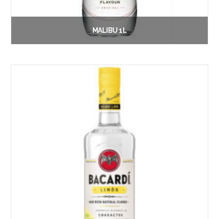
MALIBU 1L
€
19.50
Vanaf:
Lees verder