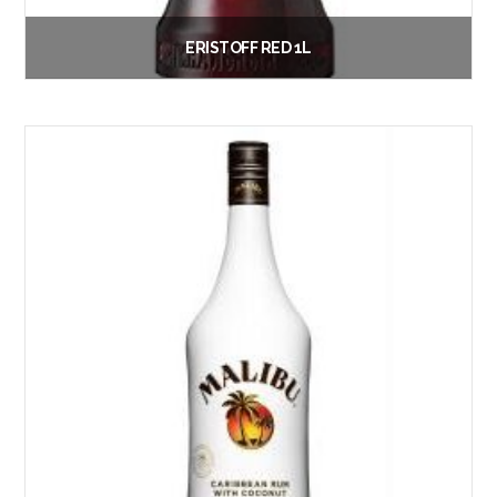
ERISTOFF RED 1L
€
18.90
Vanaf:
Lees verder