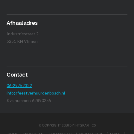
Afhaaladres
Industriestraat 2
5251 KH Vlijmen
Contact
06-29752322
info@feestverhuurdenbosch.nl
Kvk nummer: 62890255
© COPYRIGHT 2018 BY
INTGRAPHICS
HOME
PRODUCTEN
UW AANVRAAG
MIJN ACCOUNT
FOTO’S