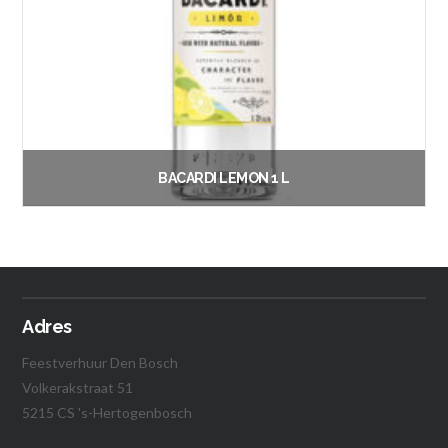
BACARDI LEMON 1 L
€
21.50
Vanaf:
Lees verder
Adres
Feestverhuur Den Bosch
Volkerakstraat 51
5215 CS 's-Hertogenbosch