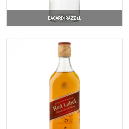
BACARDI RAZZ 1L
€
21.50
Vanaf:
Lees verder