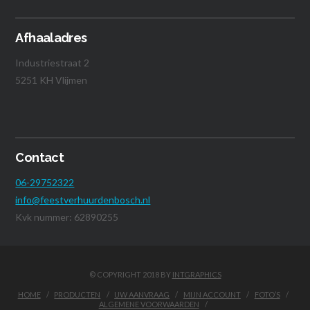
Afhaaladres
Industriestraat 2
5251 KH Vlijmen
Contact
06-29752322
info@feestverhuurdenbosch.nl
Kvk nummer: 62890255
© COPYRIGHT 2018 BY
INTGRAPHICS
HOME
PRODUCTEN
UW AANVRAAG
MIJN ACCOUNT
FOTO’S
ALGEMENE VOORWAARDEN