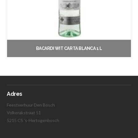
BACARDI WIT CARTA BLANCA 1 L
€
21.50
Vanaf:
Lees verder
Adres
Feestverhuur Den Bosch
Volkerakstraat 51
5215 CS 's-Hertogenbosch