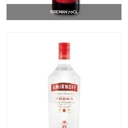
FIREMAN 70CL
€
16.50
Vanaf:
Lees verder