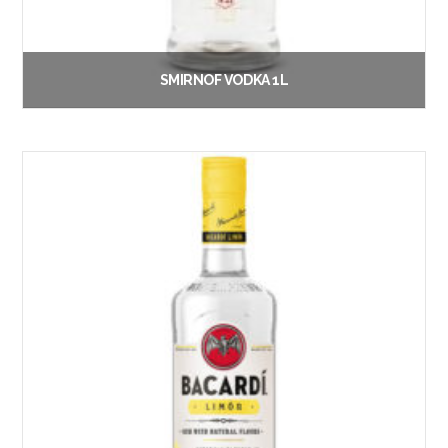
SMIRNOF VODKA 1L
€
18.00
Vanaf:
Lees verder