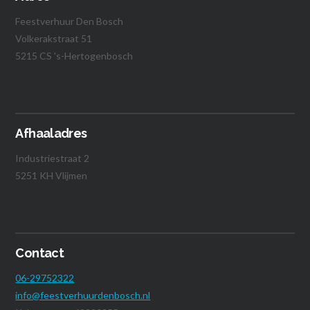
Feestverhuur Den Bosch
Volkerakstraat 51
5215 CS 's-Hertogenbosch
Afhaaladres
Industriestraat 2
5251 KH Vlijmen
Contact
06-29752322
info@feestverhuurdenbosch.nl